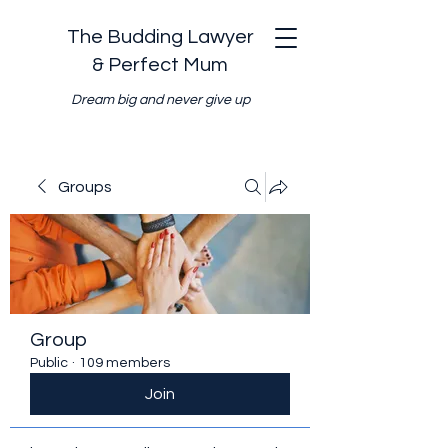
The Budding Lawyer
& Perfect Mum
Dream big and never give up
Groups
Group
Public
·
109 members
Join