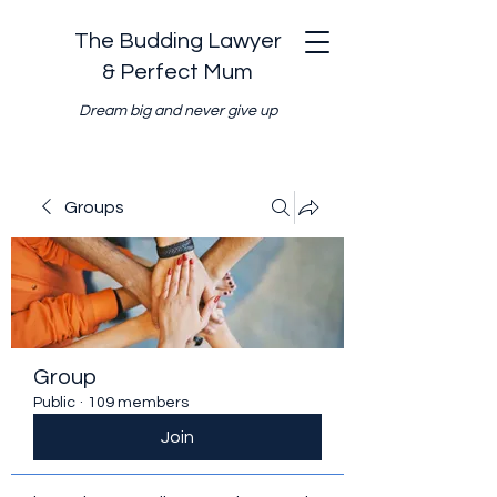
The Budding Lawyer
& Perfect Mum
Dream big and never give up
Groups
Group
Public
·
109 members
Join