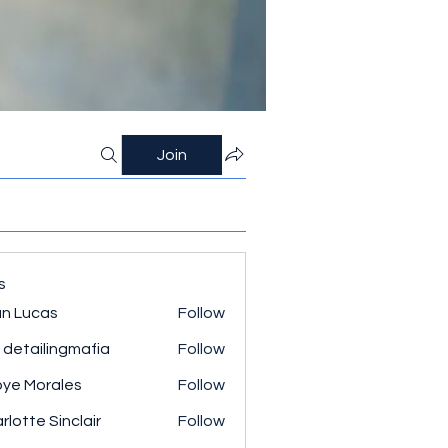
Join
s
n Lucas
Follow
 detailingmafia
Follow
ye Morales
Follow
rlotte Sinclair
Follow