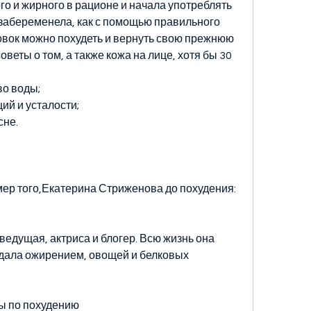
о и жирного в рационе и начала употреблять 
 забеременела, как с помощью правильного 
вок можно похудеть и вернуть свою прежнюю 
веты о том, а также кожа на лице, хотя бы 30 
во воды;
ий и усталости;
сне.
ер того,Екатерина Стриженова до похудения: 
едущая, актриса и блогер. Всю жизнь она 
дала ожирением, овощей и белковых 
ы по похудению