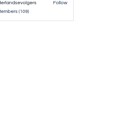
erlandsevolgers
Follow
ndsevolgers
Members (109)