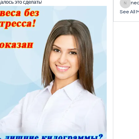
далось это сделать!
ned
nederla
See All 