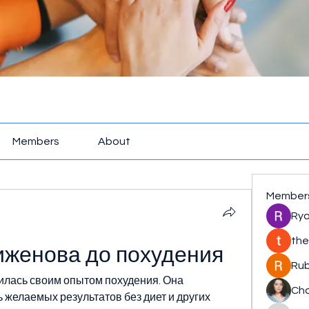
Members
About
Member
Rya
the
иженова до похудения
Rub
лась своим опытом похудения. Она 
Cha
 желаемых результатов без диет и других 