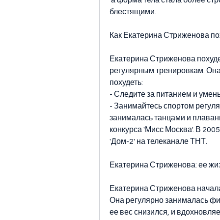
 а форма тела стала более стройной, волосы и ногти стали здоровыми и 
блестящими.
Как Екатерина Стриженова по
Екатерина Стриженова похуде
регулярным тренировкам. Она 
похудеть:
- Следите за питанием и умен
- Занимайтесь спортом регуля
занималась танцами и плавани
конкурса 'Мисс Москва'. В 200
'Дом-2' на телеканале ТНТ.
Екатерина Стриженова: ее жи
Екатерина Стриженова начала 
Она регулярно занималась фит
ее вес снизился, и вдохновляе