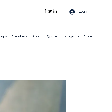
Log In
oups
Members
About
Quote
Instagram
More