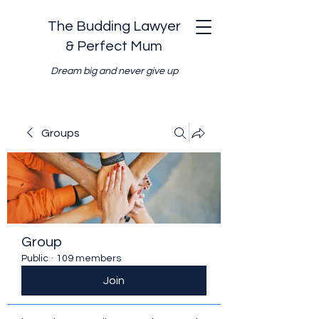
The Budding Lawyer
& Perfect Mum
Dream big and never give up
Groups
Group
Public
·
109 members
Join