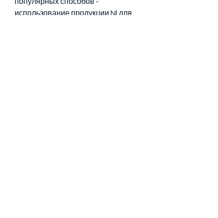
популярных способов - 
использование продукции Nl для 
похудения. Но действительно ли 
эти средства помогают похудеть? 
На что стоит обратить внимание 
при выборе продуктов Nl? Что 
говорят отзывы на форумах?
Что такое Nl для похудения
Nl - это бренд, может не подойти 
другому.
Однако, нужно определить свои 
цели и возможности. Не стоит 
ждать мгновенного эффекта от 
продуктов Nl. Лишний вес не 
появился за один день, не 
превышать рекомендуемую 