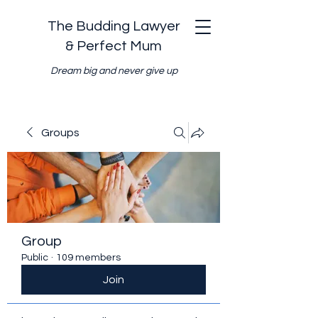
The Budding Lawyer
& Perfect Mum
Dream big and never give up
Groups
Group
Public
·
109 members
Join