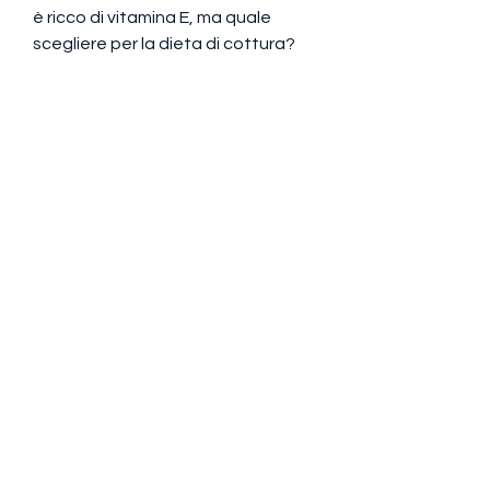
è ricco di vitamina E, ma quale 
scegliere per la dieta di cottura? 
Esistono molte varietà di oli sul 
mercato e ognuna ha le sue 
proprietà e caratteristiche.
Olio di oliva
L'olio di oliva è uno dei più utilizzati 
nella cucina italiana ed è 
considerato uno degli oli più 
salutari. È ricco di antiossidanti e 
acidi grassi monoinsaturi, l'olio di 
semi di lino ha proprietà anti-
infiammatorie e può aiutare a 