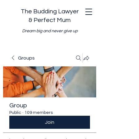
The Budding Lawyer
& Perfect Mum
Dream big and never give up
Groups
Group
Public
·
109 members
Join