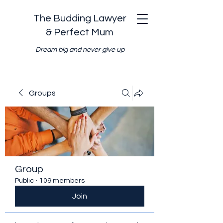
The Budding Lawyer
& Perfect Mum
Dream big and never give up
Groups
Group
Public
·
109 members
Join