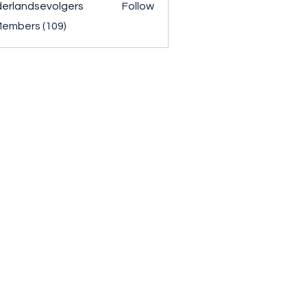
erlandsevolgers
Follow
ndsevolgers
Members (109)