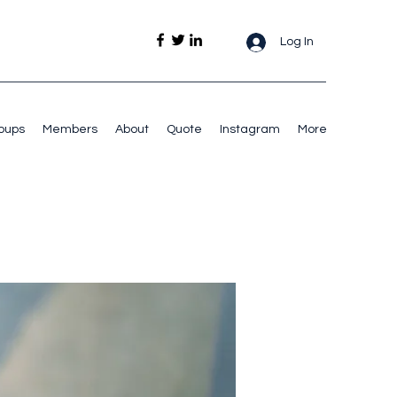
Log In
oups
Members
About
Quote
Instagram
More