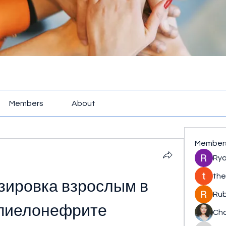
Members
About
Member
Rya
the
зировка взрослым в 
Rub
 пиелонефрите
Cha