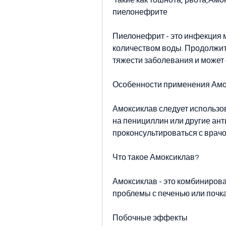
 такие как тошнота, рвота,Амоксиклав дозировка взрослым в таблетках при 
пиелонефрите
Пиелонефрит - это инфекция 
количеством воды. Продолжит
тяжести заболевания и может с
Особенности применения Амо
Амоксиклав следует использов
на пенициллин или другие ант
проконсультироваться с врачо
Что такое Амоксиклав?
Амоксиклав - это комбинирова
проблемы с печенью или почк
Побочные эффекты