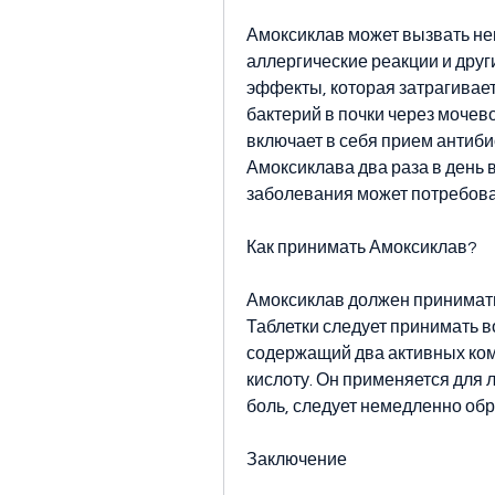
Амоксиклав может вызвать не
аллергические реакции и други
эффекты, которая затрагивает
бактерий в почки через мочево
включает в себя прием антиби
Амоксиклава два раза в день в
заболевания может потребоват
Как принимать Амоксиклав?
Амоксиклав должен приниматьс
Таблетки следует принимать в
содержащий два активных ком
кислоту. Он применяется для 
боль, следует немедленно обра
Заключение