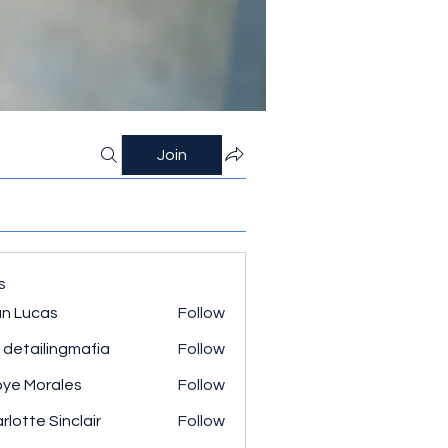
Join
s
n Lucas
Follow
 detailingmafia
Follow
ye Morales
Follow
rlotte Sinclair
Follow