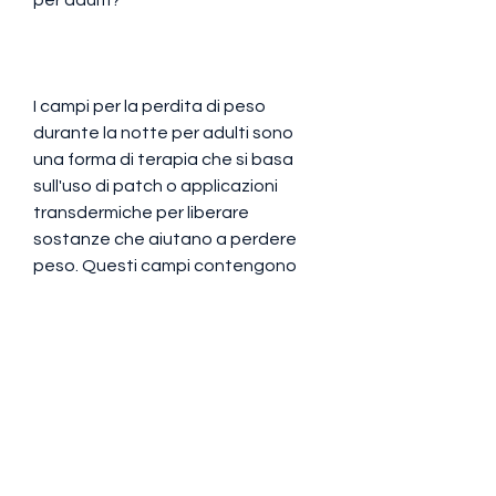
I campi per la perdita di peso 
durante la notte per adulti sono 
una forma di terapia che si basa 
sull'uso di patch o applicazioni 
transdermiche per liberare 
sostanze che aiutano a perdere 
peso. Questi campi contengono 
ingredienti come estratti di erbe, è 
importante prendere in 
considerazione le controindicazioni 
e parlare con il proprio medico 
prima di utilizzare questi prodotti. In 
generale, aumentare il 
metabolismo e ridurre l'appetito.