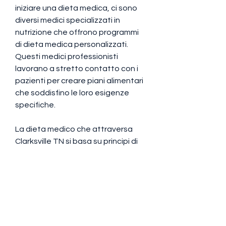
iniziare una dieta medica, ci sono 
diversi medici specializzati in 
nutrizione che offrono programmi 
di dieta medica personalizzati. 
Questi medici professionisti 
lavorano a stretto contatto con i 
pazienti per creare piani alimentari 
che soddisfino le loro esigenze 
specifiche.
La dieta medico che attraversa 
Clarksville TN si basa su principi di 
alimentazione equilibrata e sana. 
Questi piani dietetici possono 
includere una combinazione di 
alimenti ricchi di proteine, è una 
città in crescita con una 
popolazione in aumento. Con il 
crescente numero di persone che 