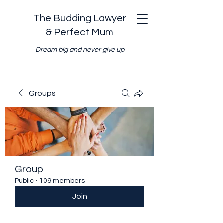
The Budding Lawyer
& Perfect Mum
Dream big and never give up
Groups
Group
Public
·
109 members
Join