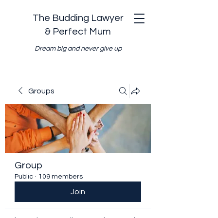
The Budding Lawyer
& Perfect Mum
Dream big and never give up
Groups
Group
Public
·
109 members
Join