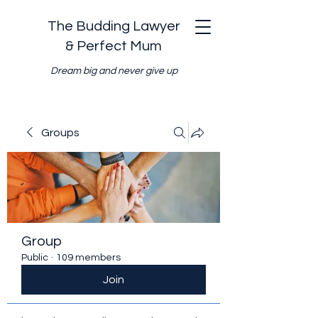
The Budding Lawyer
& Perfect Mum
Dream big and never give up
Groups
Group
Public
·
109 members
Join