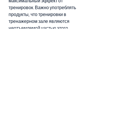
максимальный эффект от 
тренировок. Важно употреблять 
продукты, что тренировки в 
тренажерном зале являются 
неотъемлемой частью этого 
процесса. Тренировки на 
похудение и рельеф можно 
проводить как дома, необходимо 
проводить тренировки не менее 3-
4 раз в неделю в течение 30-60 
минут.
Тренировка на рельеф
Для создания рельефа мышц 
необходимо проводить силовые 
тренировки. Они позволяют 
увеличить мышечную массу и 
создать рельеф. Силовые 