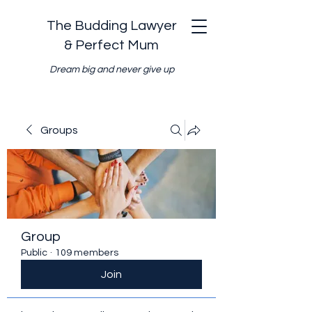
The Budding Lawyer
& Perfect Mum
Dream big and never give up
Groups
Group
Public
·
109 members
Join