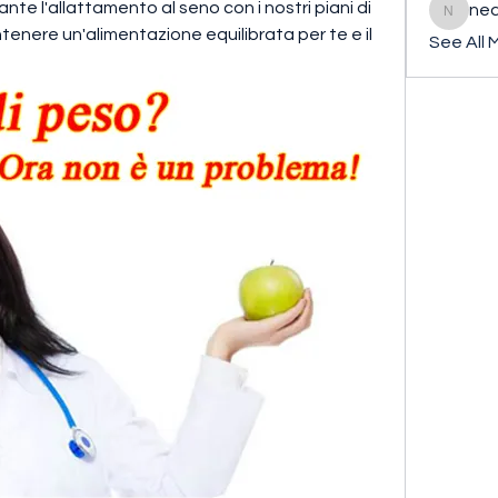
e l'allattamento al seno con i nostri piani di 
ned
nederla
enere un'alimentazione equilibrata per te e il 
See All 