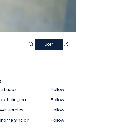
Join
s
n Lucas
Follow
 detailingmafia
Follow
ye Morales
Follow
rlotte Sinclair
Follow