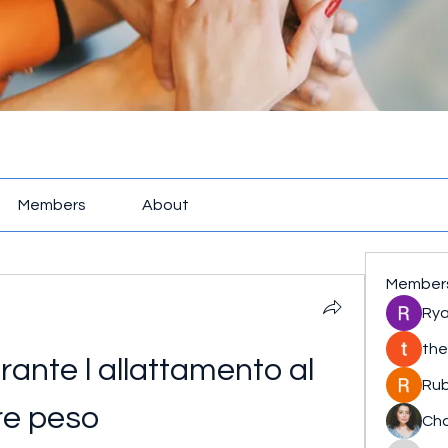
Members
About
Member
Rya
the
rante l allattamento al 
Rub
re peso
Cha