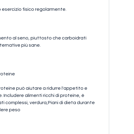
 esercizio fisico regolarmente.
amento al seno, piuttosto che carboidrati 
lternative più sane.
roteine
oteine può aiutare a ridurre l'appetito e 
ncludere alimenti ricchi di proteine, è 
i complessi, verdura,Piani di dieta durante 
rdere peso