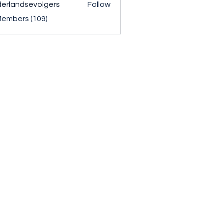
erlandsevolgers
Follow
ndsevolgers
Members (109)