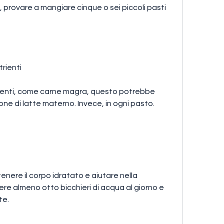
 provare a mangiare cinque o sei piccoli pasti 
trienti
trienti, come carne magra, questo potrebbe 
ne di latte materno. Invece, in ogni pasto.
ere il corpo idratato e aiutare nella 
re almeno otto bicchieri di acqua al giorno e 
te.