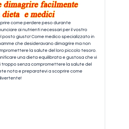
coprire come perdere peso durante 
unciare ai nutrienti necessari per il vostro 
l posto giusto! Come medico specializzato in 
e mamme che desideravano dimagrire ma non 
romettere la salute del loro piccolo tesoro. 
ianificare una dieta equilibrata e gustosa che vi 
 di troppo senza compromettere la salute del 
ete nota e preparatevi a scoprire come 
ivertente!