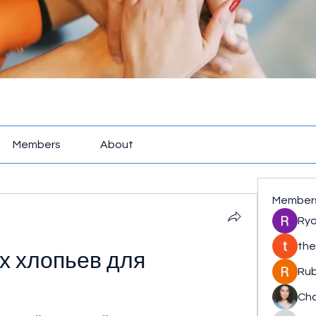
Members
About
Member
Rya
the
 хлопьев для 
Rub
Cha