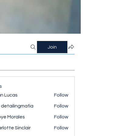
Join
s
n Lucas
Follow
 detailingmafia
Follow
ye Morales
Follow
rlotte Sinclair
Follow