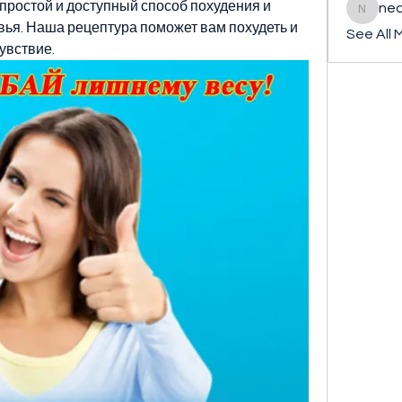
простой и доступный способ похудения и 
ned
nederla
ья. Наша рецептура поможет вам похудеть и 
See All 
увствие.