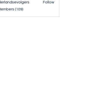
erlandsevolgers
Follow
ndsevolgers
Members (109)