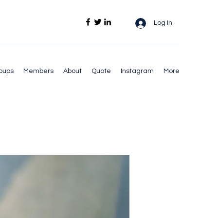
Log In
oups
Members
About
Quote
Instagram
More