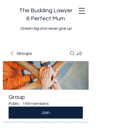
The Budding Lawyer
& Perfect Mum
Dream big and never give up
Groups
Group
Public
·
109 members
Join