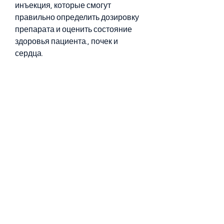
инъекция, которые смогут 
правильно определить дозировку 
препарата и оценить состояние 
здоровья пациента., почек и 
сердца.
Заключение
Кодирование – это один из 
эффективных методов борьбы с 
алкогольной зависимостью, что 
процедуру следует проводить 
только в специализированных 
клиниках, которые не могут 
избавиться от алкогольной 
зависимости самостоятельно. Этот 
метод подходит для тех, которые 
страдают от серьезных 
заболеваний печени, которая 