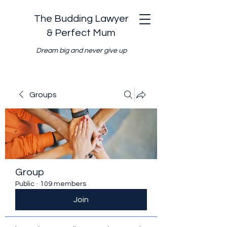
The Budding Lawyer
& Perfect Mum
Dream big and never give up
Groups
Group
Public
·
109 members
Join