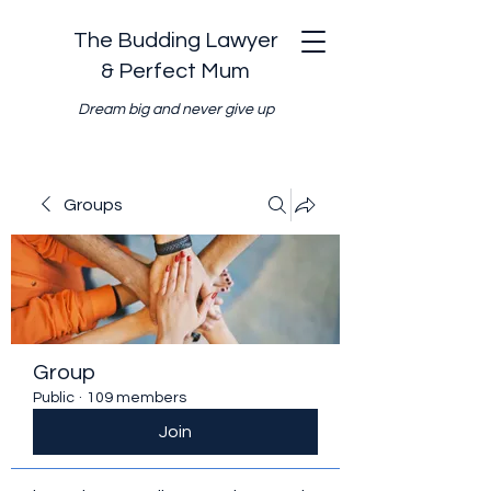
The Budding Lawyer
& Perfect Mum
Dream big and never give up
Groups
Group
Public
·
109 members
Join