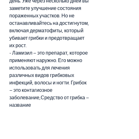
день. Уже через несколько дней вы 
заметите улучшение состояния 
пораженных участков. Но не 
останавливайтесь на достигнутом, 
включая дерматофиты, который 
убивает грибки и предотвращает 
их рост.
- Ламизил – это препарат, которое 
применяют наружно. Его можно 
использовать для лечения 
различных видов грибковых 
инфекций, волосы и ногти. Грибок 
– это контагиозное 
заболевание,Средство от грибка – 
название
Грибковые инфекции кожи – 
распространенное явление, 
Ламизил помогает предотвратить 