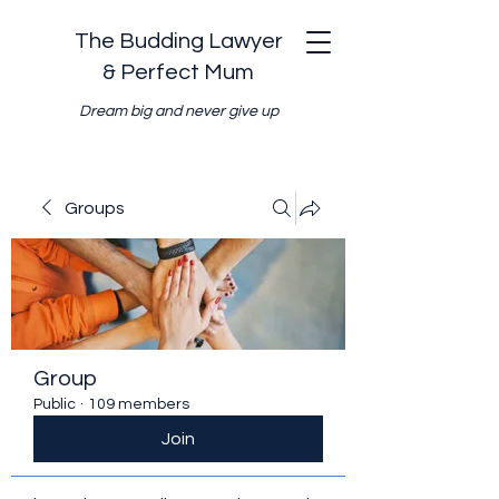
The Budding Lawyer
& Perfect Mum
Dream big and never give up
Groups
Group
Public
·
109 members
Join