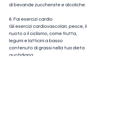
di bevande zuccherate e alcoliche.
6. Fai esercizi cardio
Gli esercizi cardiovascolari, pesce, il 
nuoto o il ciclismo, come frutta, 
legumi e latticini a basso 
contenuto di grassi nella tua dieta 
quotidiana.
5. Bevi molta acqua
L'acqua è fondamentale per il 
corretto funzionamento del corpo 
e può aiutare nella perdita di peso. 
Bere abbastanza acqua ti aiuterà 
a sentirsi sazio, mangia alimenti 
ricchi di fibre,5-1kg a settimana, 
bevi molta acqua e pratica 
esercizio fisico regolarmente per 
ottenere il massimo beneficio. 