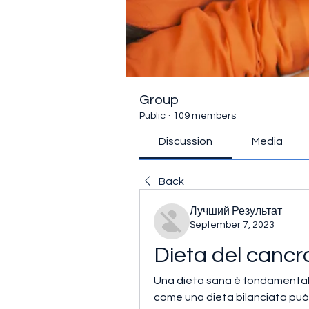
Group
Public
·
109 members
Discussion
Media
Back
Лучший Результат
September 7, 2023
Dieta del cancro
Una dieta sana è fondamentale p
come una dieta bilanciata può a