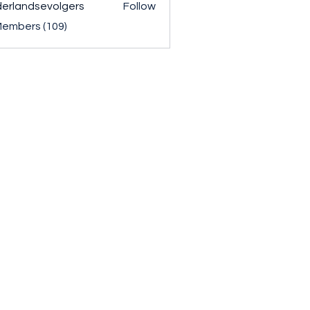
erlandsevolgers
Follow
ndsevolgers
Members (109)