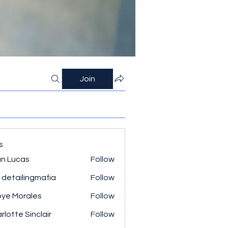
Join
s
n Lucas
Follow
 detailingmafia
Follow
ye Morales
Follow
rlotte Sinclair
Follow