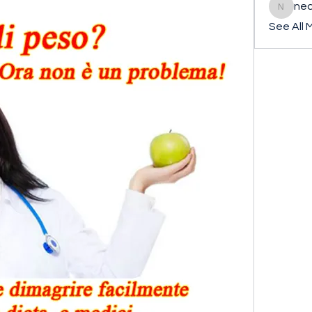
ned
nederla
See All 