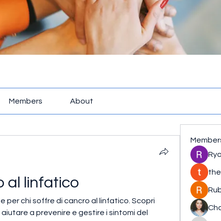
Members
About
Member
Rya
the
 al linfatico
Rub
er chi soffre di cancro al linfatico. Scopri 
Cha
iutare a prevenire e gestire i sintomi del 