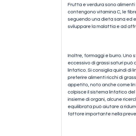
Frutta e verdura sono alimenti ri
contengono vitamina C, le fib
seguendo una dieta sana ed equil
sviluppare la malattia e ad aff
Inoltre, formaggi e burro. Uno 
eccessivo di grassi saturi può au
linfatico. Si consiglia quindi di 
preferire alimenti ricchi di gras
appetito, noto anche come linfo
colpisce il sistema linfatico 
insieme di organi, alcune rice
equilibrata può aiutare a ridurre
fattore importante nella preven