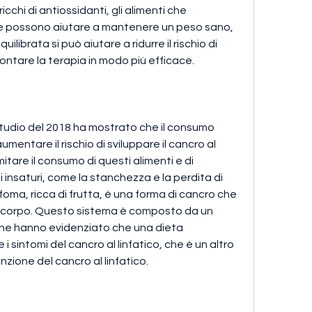
cchi di antiossidanti, gli alimenti che 
re possono aiutare a mantenere un peso sano, 
ibrata si può aiutare a ridurre il rischio di 
rontare la terapia in modo più efficace.
studio del 2018 ha mostrato che il consumo 
mentare il rischio di sviluppare il cancro al 
limitare il consumo di questi alimenti e di 
si insaturi, come la stanchezza e la perdita di 
ma, ricca di frutta, è una forma di cancro che 
del corpo. Questo sistema è composto da un 
rche hanno evidenziato che una dieta 
 i sintomi del cancro al linfatico, che è un altro 
zione del cancro al linfatico. 