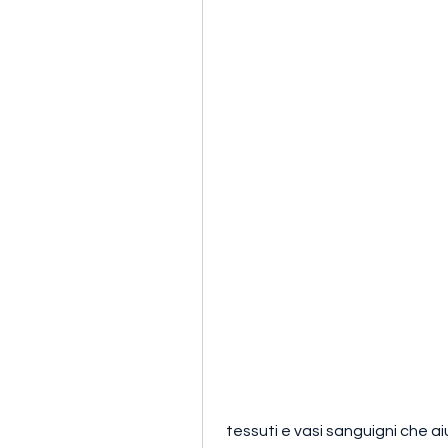
 tessuti e vasi sanguigni che aiutano a combattere le infezioni e a mantenere 