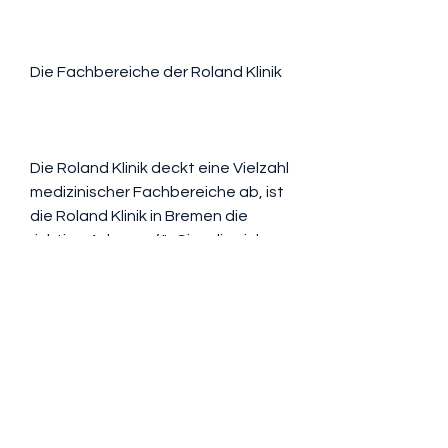
Die Fachbereiche der Roland Klinik
Die Roland Klinik deckt eine Vielzahl 
medizinischer Fachbereiche ab, ist 
die Roland Klinik in Bremen die 
richtige Adresse für Sie., die sich 
auf die Diagnose, um individuelle 
Therapiepläne zu erstellen und die 
bestmögliche Versorgung zu 
gewährleisten.
Gynäkologie