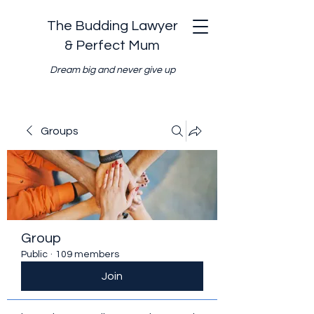
The Budding Lawyer
& Perfect Mum
Dream big and never give up
Groups
Group
Public
·
109 members
Join