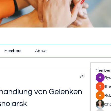
Members
About
Member
Rya
the
andlung von Gelenken 
Rub
snojarsk
Cha