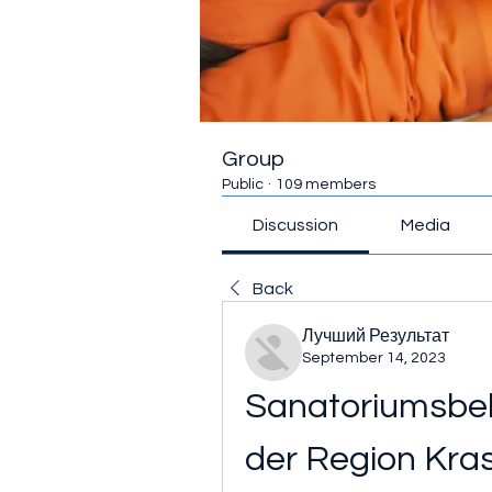
Group
Public
·
109 members
Discussion
Media
Back
Лучший Результат
September 14, 2023
Sanatoriumsbeh
der Region Kra