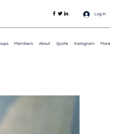
Log In
oups
Members
About
Quote
Instagram
More