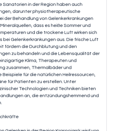
le Sanatorien in der Region haben auch 
ungen, darunter physiotherapeutische 
ei der Behandlung von Gelenkerkrankungen 
Mineralquellen, dass es heiße Sommer und 
emperaturen und die trockene Luft wirken sich 
s bei Gelenkerkrankungen aus. Die frische Luft 
it fördern die Durchblutung und den 
gen zu behandeln und die Lebensqualität der 
inzigartige Klima, Therapeuten und 
eng zusammen, Thermalbäder und 
Beispiele für die natürlichen Heilressourcen, 
e für Patienten zu erstellen. Unter 
nischer Technologien und Techniken bieten 
Behandlungen an, die entzündungshemmend und 
.
achkräfte
 Gelenken in der Region Krasnojarsk wird von 