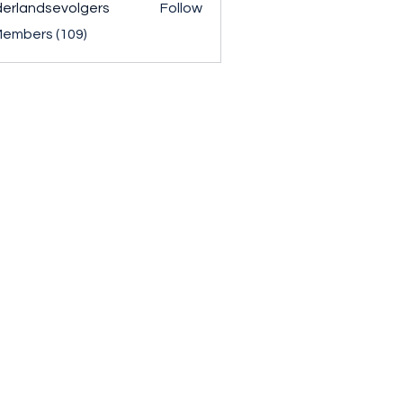
erlandsevolgers
Follow
ndsevolgers
Members (109)