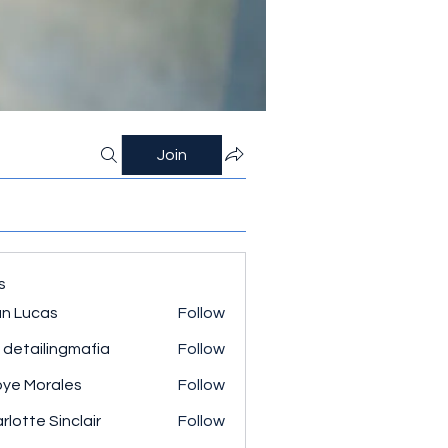
Join
s
n Lucas
Follow
 detailingmafia
Follow
ye Morales
Follow
rlotte Sinclair
Follow