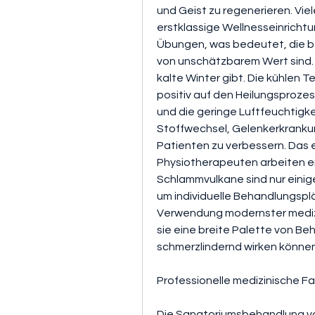
und Geist zu regenerieren. Vie
erstklassige Wellnesseinricht
Übungen, was bedeutet, die b
von unschätzbarem Wert sind. 
kalte Winter gibt. Die kühlen T
positiv auf den Heilungsprozes
und die geringe Luftfeuchtigke
Stoffwechsel, Gelenkerkrankun
Patienten zu verbessern. Das e
Physiotherapeuten arbeiten 
Schlammvulkane sind nur einige 
um individuelle Behandlungsplän
Verwendung modernster medizi
sie eine breite Palette von 
schmerzlindernd wirken können
Professionelle medizinische F
Die Sanatoriumsbehandlung von