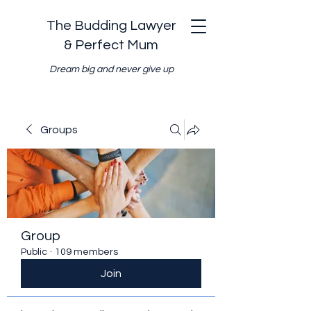
The Budding Lawyer
& Perfect Mum
Dream big and never give up
Groups
Group
Public
·
109 members
Join