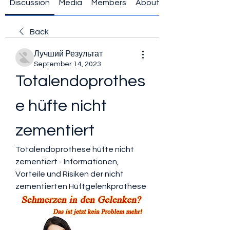
Discussion
Media
Members
About
Back
Лучший Результат
September 14, 2023
Totalendoprothes
e hüfte nicht 
zementiert
Totalendoprothese hüfte nicht 
zementiert - Informationen, 
Vorteile und Risiken der nicht 
zementierten Hüftgelenkprothese