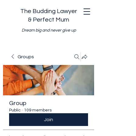
The Budding Lawyer
& Perfect Mum
Dream big and never give up
Groups
Group
Public
·
109 members
Join