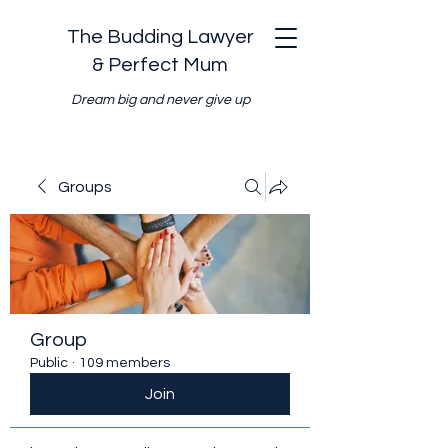
The Budding Lawyer
& Perfect Mum
Dream big and never give up
Groups
Group
Public
·
109 members
Join