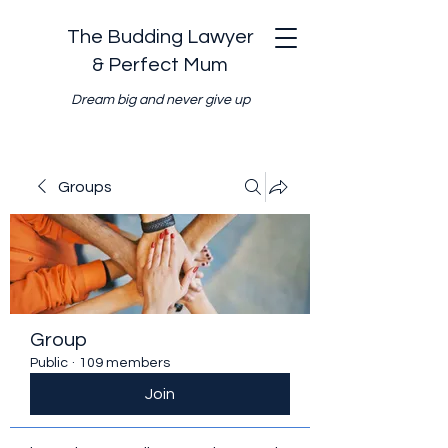
The Budding Lawyer
& Perfect Mum
Dream big and never give up
Groups
Group
Public
·
109 members
Join