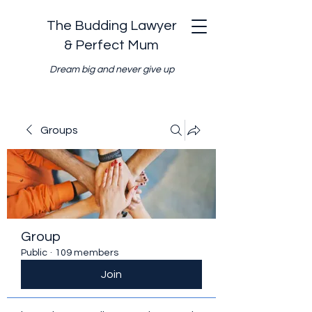
The Budding Lawyer
& Perfect Mum
Dream big and never give up
Groups
Group
Public
·
109 members
Join