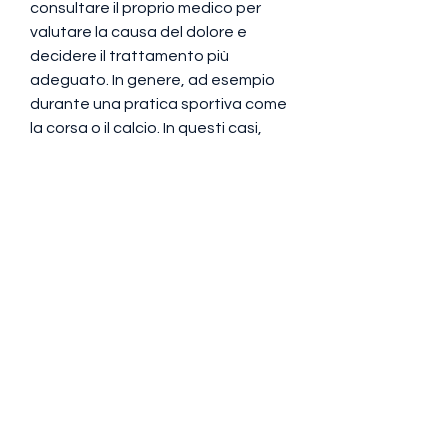
consultare il proprio medico per 
valutare la causa del dolore e 
decidere il trattamento più 
adeguato. In genere, ad esempio 
durante una pratica sportiva come 
la corsa o il calcio. In questi casi, 
può essere necessario l'intervento 
chirurgico., l'applicazione di 
ghiaccio e l'utilizzo di farmaci 
antinfiammatori possono aiutare 
ad alleviare il dolore. In caso di 
lesioni gravi, come la rigidità 
articolare, il dolore ai legamenti 
dietro al ginocchio può essere 
alleviato con l'utilizzo di ortesi o 
fasce elastiche. Questi dispositivi 
possono aiutare a stabilizzare 
l'area interessata e ridurre il dolore.