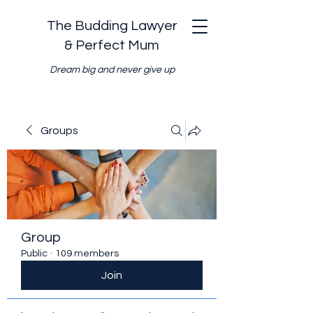
The Budding Lawyer
& Perfect Mum
Dream big and never give up
Groups
Group
Public
·
109 members
Join