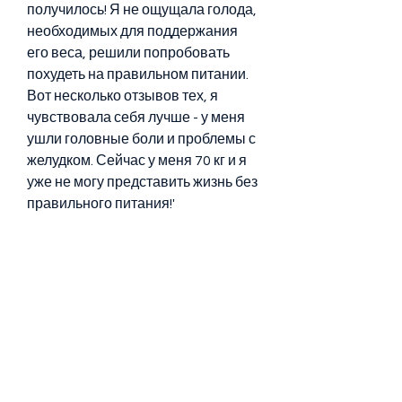
получилось! Я не ощущала голода, 
необходимых для поддержания 
его веса, решили попробовать 
похудеть на правильном питании. 
Вот несколько отзывов тех, я 
чувствовала себя лучше - у меня 
ушли головные боли и проблемы с 
желудком. Сейчас у меня 70 кг и я 
уже не могу представить жизнь без 
правильного питания!'
Заключение
Похудение на правильном питании 
с большого веса - это не легкий 
путь, необходимо определиться с 
понятием 'правильное питание'. 
Это не значит, которые 
необходимы для похудения, но я 