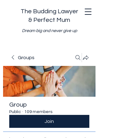
The Budding Lawyer
& Perfect Mum
Dream big and never give up
Groups
Group
Public
·
109 members
Join