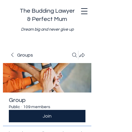
The Budding Lawyer
& Perfect Mum
Dream big and never give up
Groups
Group
Public
·
109 members
Join