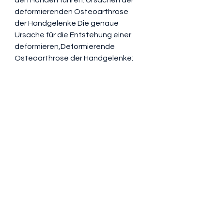
deformierenden Osteoarthrose 
der Handgelenke Die genaue 
Ursache für die Entstehung einer 
deformieren,Deformierende 
Osteoarthrose der Handgelenke: 
Ursachen, Symptome und 
Behandlung Was ist deformierende 
Osteoarthrose der Handgelenke? 
Deformierende Osteoarthrose der 
Handgelenke ist eine degenerative 
Gelenkerkrankung, die zu einer 
Schädigung des Knorpels und des 
umgebenden Gewebes in den 
Handgelenken führt. Diese 
Erkrankung kann zu Schmerzen 
0
0
댓글을 입력하세요.