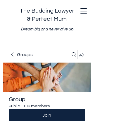
The Budding Lawyer
& Perfect Mum
Dream big and never give up
Groups
Group
Public
·
109 members
Join