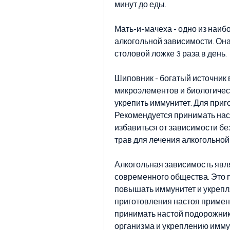
минут до еды.
Мать-и-мачеха - одно из наиб
алкогольной зависимости. Она
столовой ложке 3 раза в день.
Шиповник - богатый источник 
микроэлементов и биологическ
укрепить иммунитет. Для приг
Рекомендуется принимать наст
избавиться от зависимости бе
трав для лечения алкогольно
Алкогольная зависимость явля
современного общества. Это п
повышать иммунитет и укрепля
приготовления настоя применя
принимать настой подорожника
организма и укреплению иммун