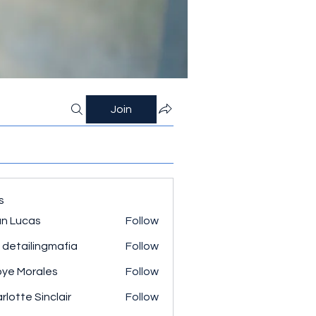
Join
s
n Lucas
Follow
 detailingmafia
Follow
ye Morales
Follow
rlotte Sinclair
Follow