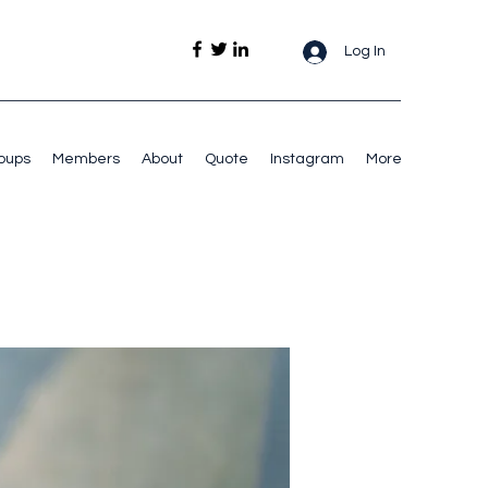
Log In
oups
Members
About
Quote
Instagram
More