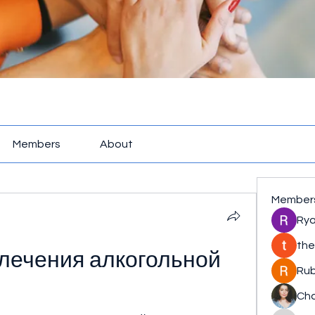
Members
About
Member
Rya
the
лечения алкогольной 
Rub
Cha