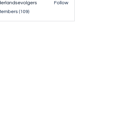
erlandsevolgers
Follow
ndsevolgers
Members (109)