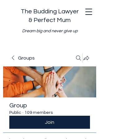
The Budding Lawyer
& Perfect Mum
Dream big and never give up
Groups
Group
Public
·
109 members
Join