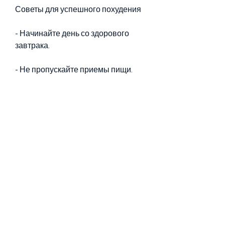
Советы для успешного похудения
- Начинайте день со здорового 
завтрака.
- Не пропускайте приемы пищи.
- Употребляйте больше воды.
- Не переедайте вечером.
- Увеличивайте физическую 
активность.
Вывод
Диета для 12-летних детей должна 
быть питательной и богатой 