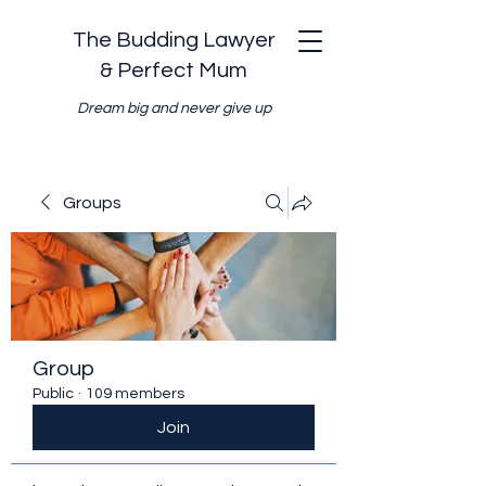
The Budding Lawyer
& Perfect Mum
Dream big and never give up
Groups
Group
Public
·
109 members
Join