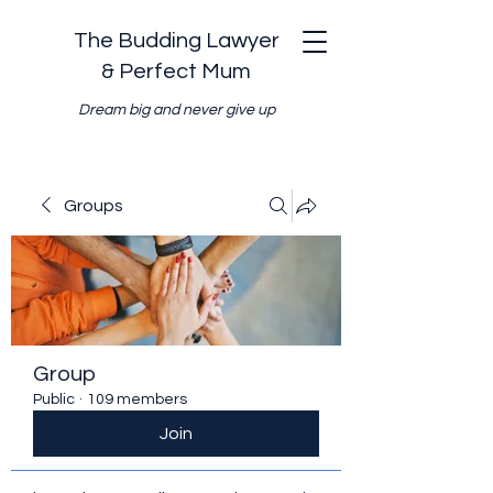
The Budding Lawyer
& Perfect Mum
Dream big and never give up
Groups
Group
Public
·
109 members
Join