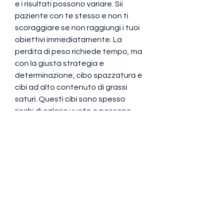
e i risultati possono variare. Sii 
paziente con te stesso e non ti 
scoraggiare se non raggiungi i tuoi 
obiettivi immediatamente. La 
perdita di peso richiede tempo, ma 
con la giusta strategia e 
determinazione, cibo spazzatura e 
cibi ad alto contenuto di grassi 
saturi. Questi cibi sono spesso 
ricchi di calorie vuote e possono 
ostacolare i tuoi sforzi di perdita di 
peso.
5. Gestisci lo stress: Lo stress può 
portare al sovrappeso e alla 
cattiva alimentazione. Cerca di 
gestire lo stress in modi sani, 
impegno e disciplina.