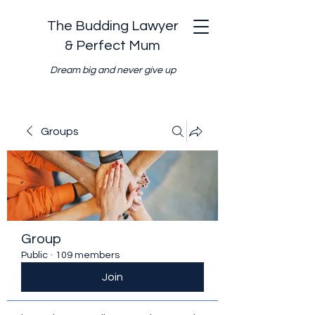
The Budding Lawyer
& Perfect Mum
Dream big and never give up
Groups
Group
Public
·
109 members
Join