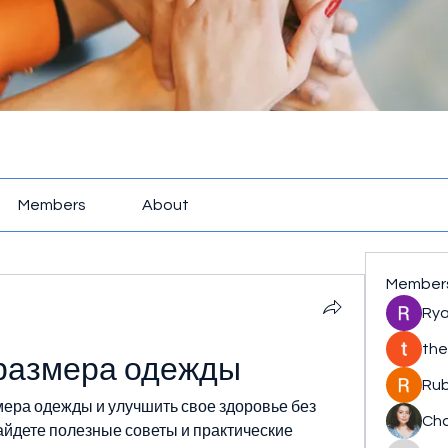
Members
About
Member
Rya
the
 размера одежды
Rub
змера одежды и улучшить свое здоровье без 
Cha
айдете полезные советы и практические 