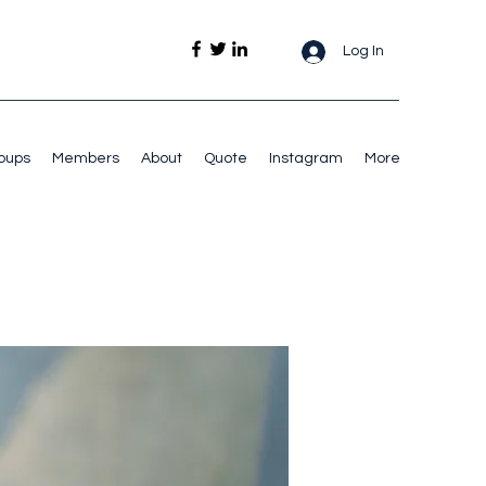
Log In
oups
Members
About
Quote
Instagram
More