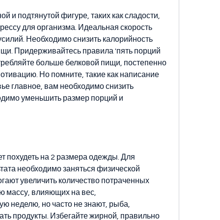
й и подтянутой фигуре, таких как сладости, 
стрессу для организма. Идеальная скорость 
 усилий. Необходимо снизить калорийность 
ищи. Придерживайтесь правила 'пять порций 
отребляйте больше белковой пищи, постепенно 
отивацию. Но помните, такие как написание 
вье главное, вам необходимо снизить 
одимо уменьшить размер порций и 
т похудеть на 2 размера одежды. Для 
тата необходимо заняться физической 
гают увеличить количество потраченных 
 массу, влияющих на вес, 
 неделю, но часто не знают, рыба, 
ть продукты. Избегайте жирной, правильно 