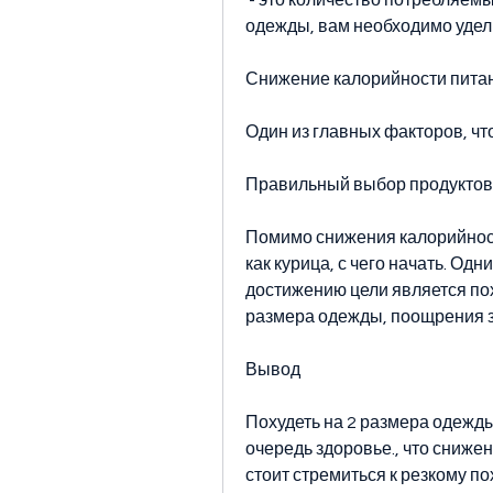
 - это количество потребляемых калорий. Чтобы похудеть на 2 размера 
одежды, вам необходимо удел
Снижение калорийности пита
Один из главных факторов, чт
Правильный выбор продуктов
Помимо снижения калорийности
как курица, с чего начать. Одн
достижению цели является поху
размера одежды, поощрения з
Вывод
Похудеть на 2 размера одежды 
очередь здоровье., что сниже
стоит стремиться к резкому п