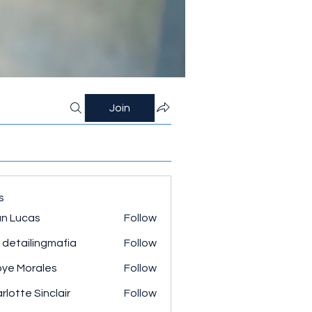
Join
s
n Lucas
Follow
 detailingmafia
Follow
ye Morales
Follow
rlotte Sinclair
Follow