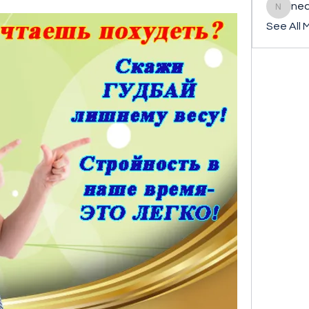
ned
nederla
See All 