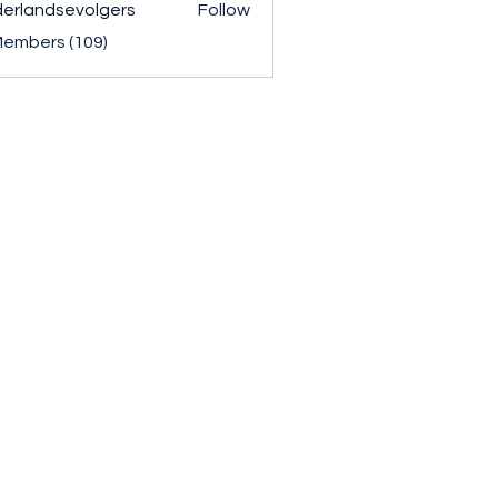
erlandsevolgers
Follow
ndsevolgers
Members (109)