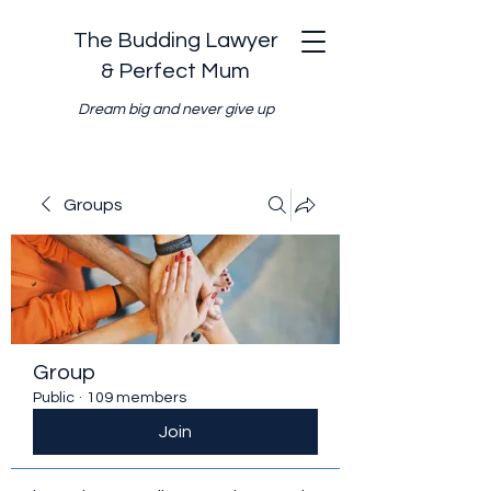
The Budding Lawyer
& Perfect Mum
Dream big and never give up
Groups
Group
Public
·
109 members
Join