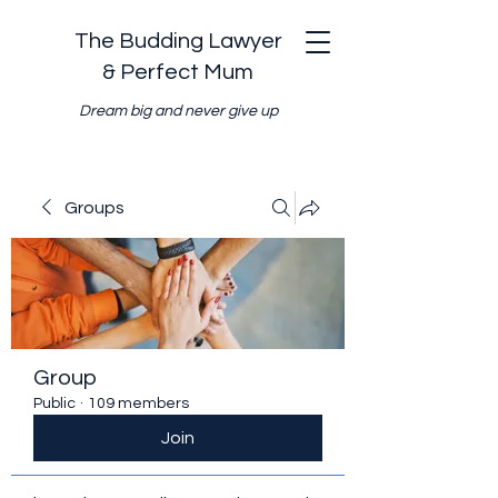
The Budding Lawyer
& Perfect Mum
Dream big and never give up
Groups
Group
Public
·
109 members
Join