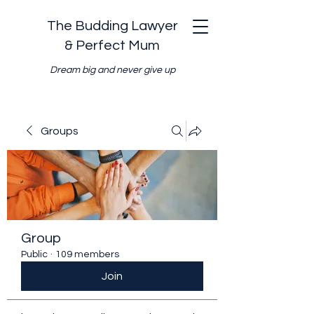
The Budding Lawyer
& Perfect Mum
Dream big and never give up
Groups
Group
Public
·
109 members
Join