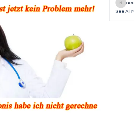
ned
nederla
See All 