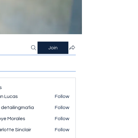
Join
s
n Lucas
Follow
 detailingmafia
Follow
ye Morales
Follow
rlotte Sinclair
Follow