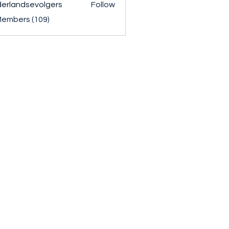
erlandsevolgers
Follow
ndsevolgers
Members (109)