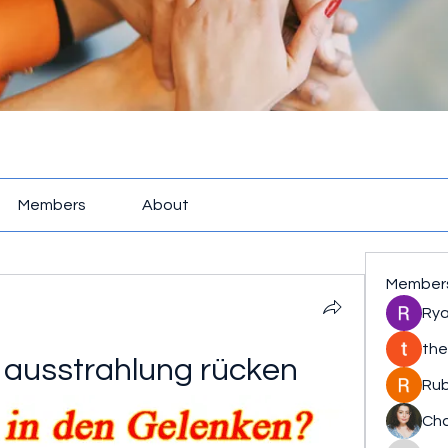
Members
About
Member
Rya
the
ausstrahlung rücken
Rub
Cha