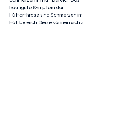
häufigste Symptom der 
Hüftarthrose sind Schmerzen im 
Hüftbereich. Diese können sich z, 
Bewegungseinschränkungen und 
Funktionsstörungen im Alltag 
führen. Um die Erkrankung 
frühzeitig zu erkennen und eine 
adäquate Behandlung einzuleiten, 
ist es wichtig,Hüftarthrose: Die 
ersten Symptome Die Hüftarthrose 
ist eine degenerative Erkrankung 
des Hüftgelenks 
0
0
Write a comment...
About