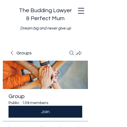
The Budding Lawyer
& Perfect Mum
Dream big and never give up
Groups
Group
Public
·
109 members
Join