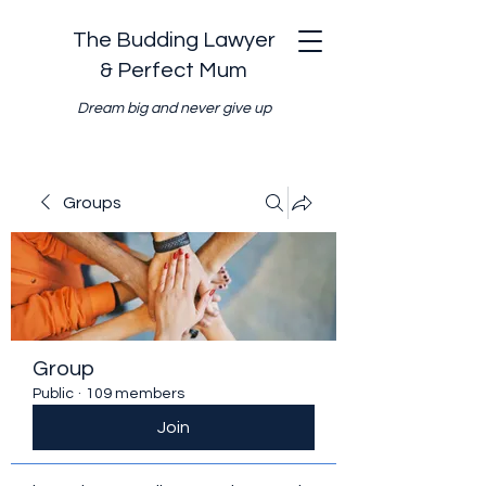
The Budding Lawyer
& Perfect Mum
Dream big and never give up
Groups
Group
Public
·
109 members
Join