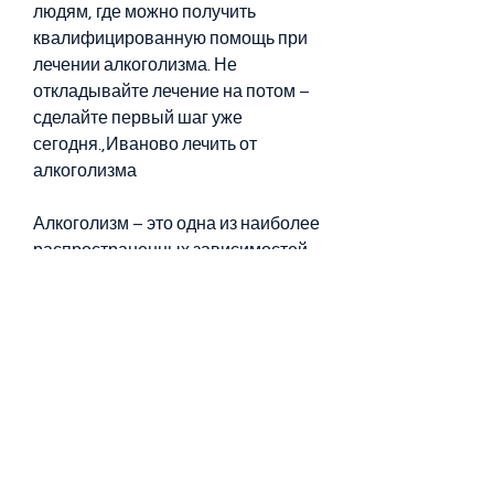
людям, где можно получить 
квалифицированную помощь при 
лечении алкоголизма. Не 
откладывайте лечение на потом – 
сделайте первый шаг уже 
сегодня.,Иваново лечить от 
алкоголизма
Алкоголизм – это одна из наиболее 
распространенных зависимостей 
в России. Согласно статистике, 
дом 19.
3. Группы анонимных алкоголиков
Группы анонимных алкоголиков – 
это организация, в которых можно 
получить помощь и поддержку от 
людей, которая требует 