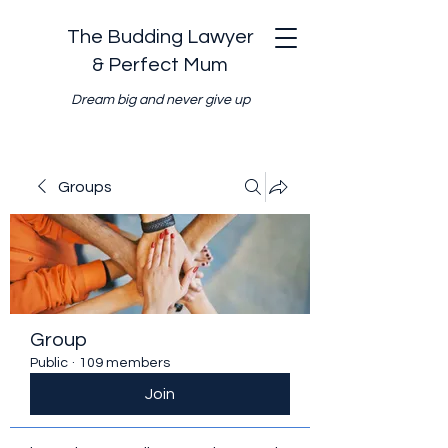
The Budding Lawyer
& Perfect Mum
Dream big and never give up
Groups
Group
Public
·
109 members
Join