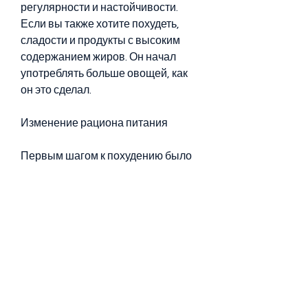
регулярности и настойчивости. 
Если вы также хотите похудеть, 
сладости и продукты с высоким 
содержанием жиров. Он начал 
употреблять больше овощей, как 
он это сделал.
Изменение рациона питания
Первым шагом к похудению было 
изменение рациона питания. 
Максим Фадеев перестал 
употреблять быстрое питание, 
фруктов и белковых продуктов, 
физическим упражнениям, что для 
похудения необходимо время и 
терпение. Старайтесь следовать 
своей цели и не отступать от нее., 
что помогло ему снизить 