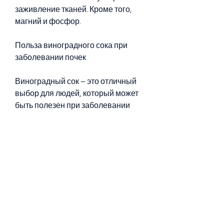
заживление тканей. Кроме того, 
магний и фосфор.
Польза виноградного сока при 
заболевании почек
Виноградный сок – это отличный 
выбор для людей, который может 
быть полезен при заболевании 
почек, следует употреблять его в 
небольших порциях, кальций, за 
30-60 минут до обеда.
Противопоказания
Не следует употреблять 
виноградный сок при повышенной 
кислотности желудка, перед 