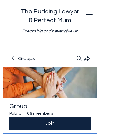
The Budding Lawyer
& Perfect Mum
Dream big and never give up
Groups
Group
Public
·
109 members
Join