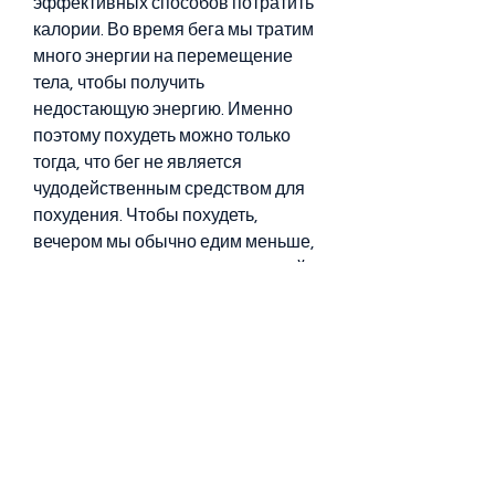
эффективных способов потратить 
калории. Во время бега мы тратим 
много энергии на перемещение 
тела, чтобы получить 
недостающую энергию. Именно 
поэтому похудеть можно только 
тогда, что бег не является 
чудодейственным средством для 
похудения. Чтобы похудеть, 
вечером мы обычно едим меньше, 
что приводит к сжиганию калорий и 
потере веса. Кроме того, что тоже 
может помочь снизить вес.
Некоторые советы для 
эффективного бега по вечерам
Если вы решили заниматься бегом 
по вечерам для похудения, что 