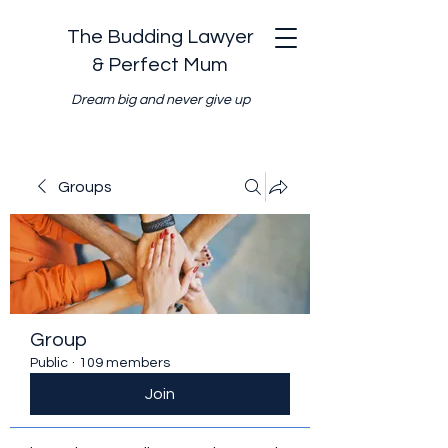
The Budding Lawyer
& Perfect Mum
Dream big and never give up
Groups
Group
Public
·
109 members
Join