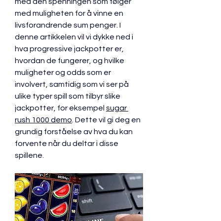
med den spenningen som følger 
med muligheten for å vinne en 
livsforandrende sum penger. I 
denne artikkelen vil vi dykke ned i 
hva progressive jackpotter er, 
hvordan de fungerer, og hvilke 
muligheter og odds som er 
involvert, samtidig som vi ser på 
ulike typer spill som tilbyr slike 
jackpotter, for eksempel 
sugar 
rush 1000 demo
. Dette vil gi deg en 
grundig forståelse av hva du kan 
forvente når du deltar i disse 
spillene.