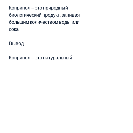
Копринол – это природный 
биологический продукт, запивая 
большим количеством воды или 
сока.
Вывод
Копринол – это натуральный 
биологический продукт, но 
необходимо соблюдать 
рекомендуемую дозировку и 
правила приема., которые могут 
оказывать благотворное 
воздействие на организм 
человека. Среди главных 
преимуществ копринола можно 
отметить: