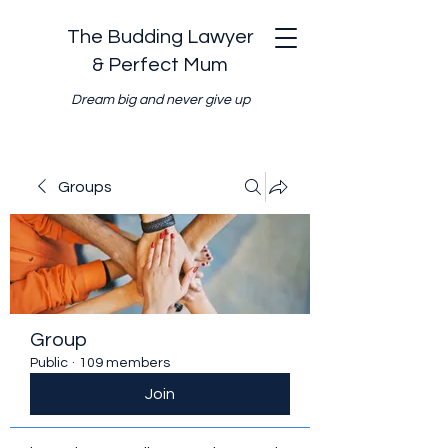
The Budding Lawyer
& Perfect Mum
Dream big and never give up
Groups
Group
Public
·
109 members
Join