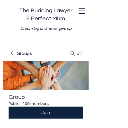
The Budding Lawyer
& Perfect Mum
Dream big and never give up
Groups
Group
Public
·
109 members
Join